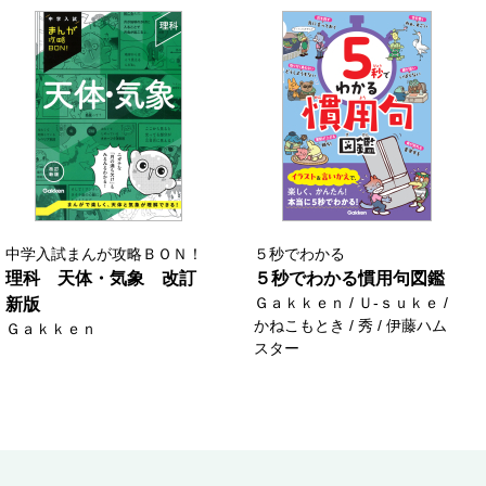
中学入試まんが攻略ＢＯＮ！
５秒でわかる
理科 天体・気象 改訂
５秒でわかる慣用句図鑑
Ｇａｋｋｅｎ / Ｕ‐ｓｕｋｅ /
新版
かねこもとき / 秀 / 伊藤ハム
Ｇａｋｋｅｎ
スター