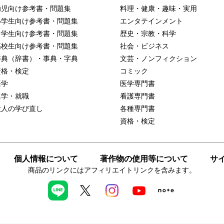
幼児向け参考書・問題集
料理・健康・趣味・実用
小学生向け参考書・問題集
エンタテインメント
中学生向け参考書・問題集
歴史・宗教・科学
高校生向け参考書・問題集
社会・ビジネス
辞典（辞書）・事典・字典
文芸・ノンフィクション
資格・検定
コミック
語学
医学専門書
進学・就職
看護専門書
大人の学び直し
各種専門書
資格・検定
個人情報について
著作物の使用等について
サ
商品のリンクにはアフィリエイトリンクを含みます。