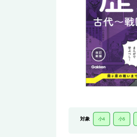
対象
小4
小5