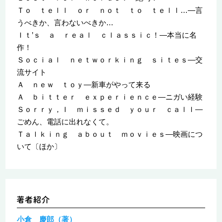
Ｔｏ ｔｅｌｌ ｏｒ ｎｏｔ ｔｏ ｔｅｌｌ…―言
うべきか、言わないべきか…
Ｉｔ’ｓ ａ ｒｅａｌ ｃｌａｓｓｉｃ！―本当に名
作！
Ｓｏｃｉａｌ ｎｅｔｗｏｒｋｉｎｇ ｓｉｔｅｓ―交
流サイト
Ａ ｎｅｗ ｔｏｙ―新車がやって来る
Ａ ｂｉｔｔｅｒ ｅｘｐｅｒｉｅｎｃｅ―ニガい経験
Ｓｏｒｒｙ，Ｉ ｍｉｓｓｅｄ ｙｏｕｒ ｃａｌｌ―
ごめん、電話に出れなくて。
Ｔａｌｋｉｎｇ ａｂｏｕｔ ｍｏｖｉｅｓ―映画につ
いて〔ほか〕
小倉 慶郎（著）