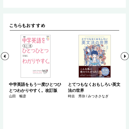
中学英語をもう一度ひとつひ
とてつもなくおもしろい英文
とつわかりやすく。改訂版
法の世界
一
山田 暢彦
時吉 秀弥 / みつきさなぎ