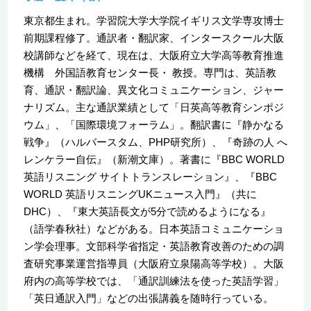
東京都生まれ。学習院大学大学院イギリス文学専攻博士
前期課程修了。通訳者・翻訳家、インタースクール大阪
校講師などを経て、現在は、大阪府立大学高等教育推進
機構 外国語教育センター長・ 教授。専門は、英語教
育、通訳・翻訳論、異文化コミュニケーション、ジャー
ナリズム。主な通訳業績として「日英高等教育シンポジ
ウム」、「国際環境フォーラム」。翻訳書に『静かなる
戦争』（ハルバースタム、PHP研究所）、『奇跡の人 へ
レンケラー自伝』（新潮文庫）。著書に『BBC WORLD
英語リスニング サイトトランスレーション』、『BBC
WORLD 英語リスニングUKニュース入門』（共に
DHC）、『東大英語長文が5分で読めるようになる』
（語学春秋社）などがある。日本英語コミュニケーショ
ン学会理事。文部科学省指定・英語教育改善のための調
査研究事業運営指導員（大阪府立泉陽高等学校）。大阪
府内の高等学校では、「通訳訓練法を使った英語学習」
「英日通訳入門」などの出張講義を随時行っている。