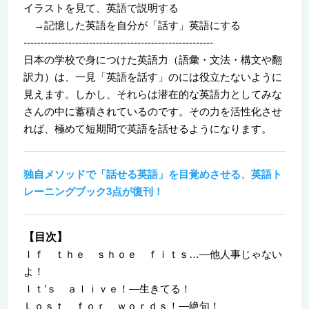
イラストを見て、英語で説明する
→記憶した英語を自分が「話す」英語にする
-------------------------------------------------------
日本の学校で身につけた英語力（語彙・文法・構文や翻
訳力）は、一見「英語を話す」のには役立たないように
見えます。しかし、それらは潜在的な英語力としてみな
さんの中に蓄積されているのです。その力を活性化させ
れば、極めて短期間で英語を話せるようになります。
独自メソッドで「話せる英語」を目覚めさせる、英語ト
レーニングブック3点が復刊！
【目次】
Ｉｆ ｔｈｅ ｓｈｏｅ ｆｉｔｓ…―他人事じゃない
よ！
Ｉｔ’ｓ ａｌｉｖｅ！―生きてる！
Ｌｏｓｔ ｆｏｒ ｗｏｒｄｓ！―絶句！