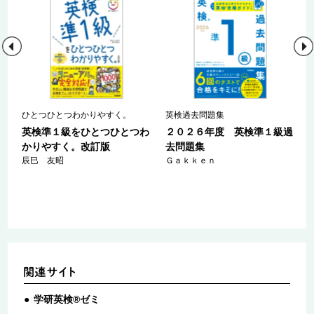
ひとつひとつわかりやすく。
英検過去問題集
た
英検準１級をひとつひとつわ
２０２６年度 英検準１級過
対
かりやすく。改訂版
去問題集
Ｙ
辰巳 友昭
Ｇａｋｋｅｎ
学研英検®ゼミ