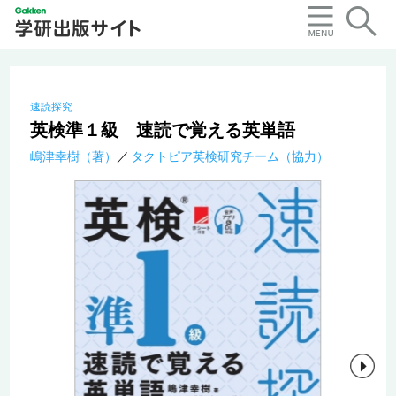
速読探究
英検準１級 速読で覚える英単語
嶋津幸樹（著）
タクトピア英検研究チーム（協力）