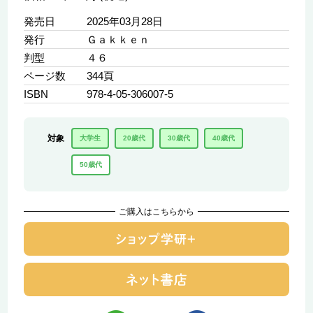
発売日
2025年03月28日
発行
Ｇａｋｋｅｎ
判型
４６
ページ数
344頁
ISBN
978-4-05-306007-5
対象
大学生
20歳代
30歳代
40歳代
50歳代
ご購入はこちらから