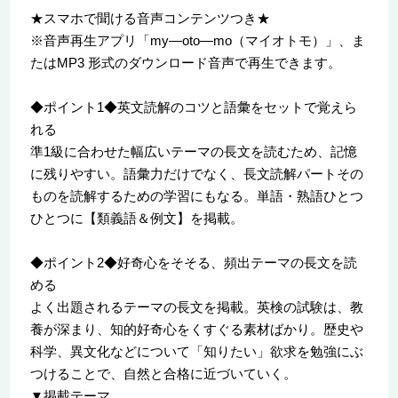
★スマホで聞ける音声コンテンツつき★
※音声再生アプリ「my―oto―mo（マイオトモ）」、ま
たはMP3 形式のダウンロード音声で再生できます。
◆ポイント1◆英文読解のコツと語彙をセットで覚えら
れる
準1級に合わせた幅広いテーマの長文を読むため、記憶
に残りやすい。語彙力だけでなく、長文読解パートその
ものを読解するための学習にもなる。単語・熟語ひとつ
ひとつに【類義語＆例文】を掲載。
◆ポイント2◆好奇心をそそる、頻出テーマの長文を読
める
よく出題されるテーマの長文を掲載。英検の試験は、教
養が深まり、知的好奇心をくすぐる素材ばかり。歴史や
科学、異文化などについて「知りたい」欲求を勉強にぶ
つけることで、自然と合格に近づいていく。
▼掲載テーマ