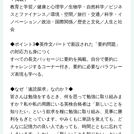
教育と学習／健康と心理学／生物学・自然科学／ビジネ
スとファイナンス／環境・空間／旅行・交通／科学・イ
ノベーション／政治・国際関係／歴史と文化／人生と社
会
◆ポイント3◆英作文パートで新設された「要約問題」
の対応力も身につく
すべての長文パッセージに要約を掲載。自分で要約に
チャレンジするコーナー付き。要約に必要なパラフレー
ズ表現も学べる。
◆なぜ「速読探求」なのか？◆
皆さんは勉強をするとき、何を思って勉強に取り組みま
すか？私や私の周囲にいる英検合格者は「新しいことを
知りたい」という欲求を糧に勉強に取り組み、見事に勝
利をもぎとっています。やみくもに単語を覚えても、ど
んなに記憶力の良い人であっても、時間とともに忘れて
しまいます。しかし、「新しいことを知りたい」という