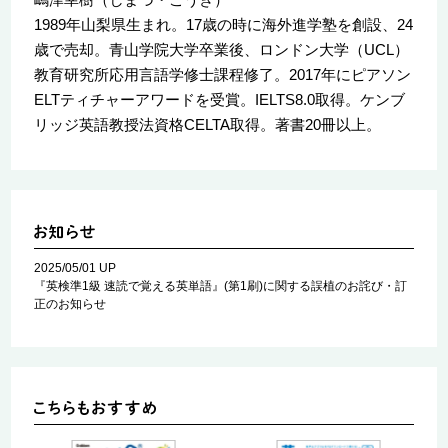
1989年山梨県生まれ。17歳の時に海外進学塾を創設、24
歳で売却。青山学院大学卒業後、ロンドン大学（UCL）
教育研究所応用言語学修士課程修了。2017年にピアソン
ELTティチャーアワードを受賞。IELTS8.0取得。ケンブ
リッジ英語教授法資格CELTA取得。著書20冊以上。
2025/05/01 UP
『英検準1級 速読で覚える英単語』(第1刷)に関する誤植のお詫び・訂
正のお知らせ