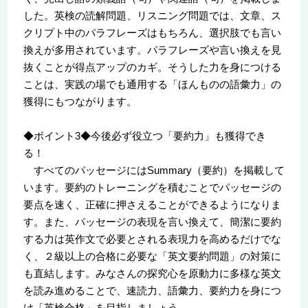
した。英検の読解問題、リスニング問題では、文章、ス
クリプト中のパラフレーズはもちろん、選択肢でも言い
換えが多用されています。パラフレーズや言い換えを見
抜くことが得点アップのカギ。そうした力を身につける
ことは、実践の場でも通用する「ほんものの語彙力」の
獲得にもつながります。
◆ポイント3◆今後必ず役立つ「要約力」も獲得でき
る！
すべてのパッセージにはSummary（要約）を掲載して
います。要約のトレーニングを積むことでパッセージの
要点を速く、正確に押さえることができるようになりま
す。また、パッセージの表現を言い換えて、簡潔に要約
する力は英作文で必要とされる表現力を高めるだけでな
く、２級以上の合格に必要な「英文要約問題」の対策に
も直結します。みなさんの探究心を原動力に多様な英文
を読み進めることで、速読力、語彙力、要約力を身につ
け「英検合格」を目指しましょう。