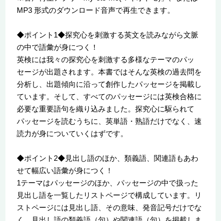
MP3 形式のダウンロード音声で再生できます。
◆ポイント1◆探究心を刺激する英文を読みながら文脈
の中で語彙が身につく！
英検には我々の探究心を刺激する多様なテーマのパッ
セージが出題されます。本書ではそんな英検の過去問を
分析し、出題傾向に沿って創作したパッセージを掲載し
ています。そして、すべてのパッセージには英検合格に
必要な重要語句を織り込みました。探究心に駆られて
パッセージを読むうちに、英単語・熟語だけでなく、速
読力が身についていくはずです。
◆ポイント2◆見出し語のほか、類義語、関連語もあわ
せて幅広い語彙が身につく！
1テーマはパッセージのほか、パッセージの中で扱った
見出し語を一覧したリストページで構成しています。リ
ストページには見出し語、その意味、発音記号だけでな
く、見出し語の類義語（句）や関連語（句）を掲載しま