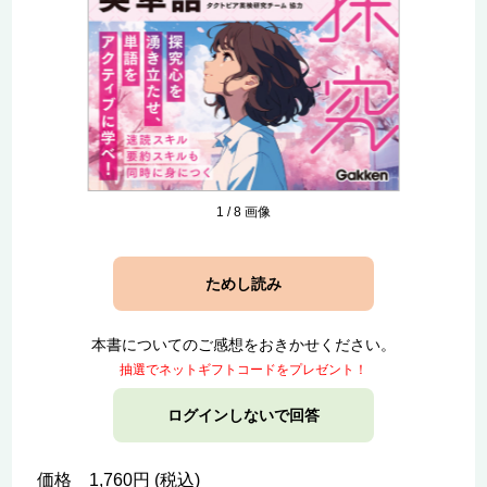
1
/
8
画像
ためし読み
本書についてのご感想をおきかせください。
抽選でネットギフトコードをプレゼント！
ログインしないで回答
価格 1,760円 (税込)