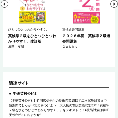
ひとつひとつわかりやすく。
英検過去問題集
１
英検準２級をひとつひとつわ
２０２６年度 英検準２級過
かりやすく。改訂版
去問題集
辰巳 友昭
Ｇａｋｋｅｎ
学研英検®ゼミ
【学研英検®ゼミ】竹岡広信先生の映像授業15回で二次試験対策まで
短期間でしっかり実力をつけよう！大人気の市販英検®対策本「英検®
２級をひとつひとつわかりやすく。」をテキストに！4技能対策は学研
英検®ゼミにおまかせ!!