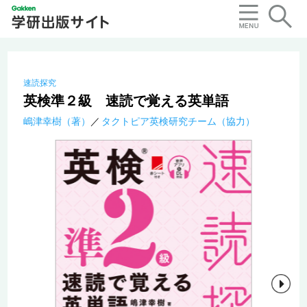
速読探究
英検準２級 速読で覚える英単語
嶋津幸樹（著）
タクトピア英検研究チーム（協力）