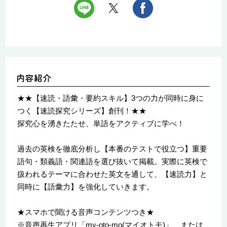
★★【速読・語彙・要約スキル】3つの力が同時に身に
つく【速読探究シリーズ】創刊！★★
探究心を湧きたたせ、単語をアクティブに学べ！
過去の英検を徹底分析し【本番のテストで役立つ】重要
語句・類義語・関連語を選び抜いて掲載。実際に英検で
扱われるテーマに合わせた英文を通して、【速読力】と
同時に【語彙力】を強化していきます。
★スマホで聞ける音声コンテンツつき★
※音声再生アプリ「my-oto-mo(マイオトモ)」、または