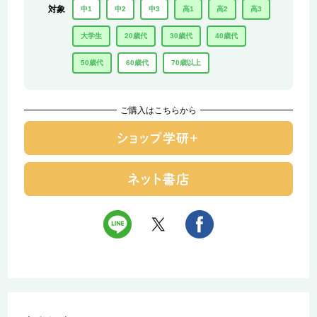
対象
中1
中2
中3
高1
高2
高3
大学生
20歳代
30歳代
40歳代
50歳代
60歳代
70歳以上
ご購入はこちらから