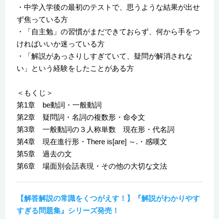
・中学入学後の最初のテストで、思うような結果が出せ
ず焦っている方
・「自主勉」の習慣がまだできておらず、何から手をつ
ければいいか迷っている方
・「解説があっさりしすぎていて、疑問が解消されな
い」という経験をしたことがある方
＜もくじ＞
第1章 be動詞・一般動詞
第2章 疑問詞・名詞の複数形・命令文
第3章 一般動詞の３人称単数 現在形・代名詞
第4章 現在進行形・There is[are] ～.・感嘆文
第5章 過去の文
第6章 場面別会話表現・その他の大切な文法
【解答解説の常識をくつがえす！】『解説がわかりやす
すぎる問題集』シリーズ発売！