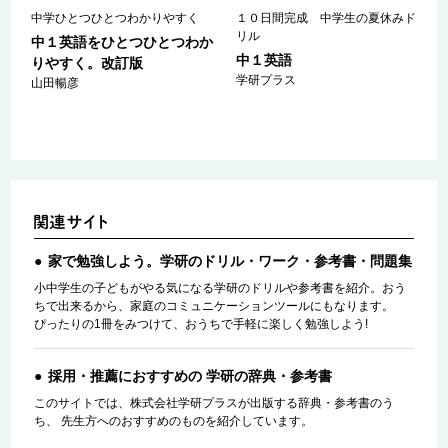
中学ひとつひとつわかりやすく
１０日間完成 中学生の夏休みド
リル
か
中１英語をひとつひとつわか
中１英語
りやすく。改訂版
学研プラス
山田暢彦
家で勉強しよう。学研のドリル・ワーク・参考書・問題集
小中学生の子どもがやる気になる学研のドリルや参考書を紹介。おう
ちで出来るから、家庭のコミュニケーションツールにもなります。
ぴったりの1冊をみつけて、おうちで手軽に楽しく勉強しよう!
採用・推薦におすすめの 学研の辞典・参考書
このサイトでは、株式会社学研プラスが出版する辞典・参考書のう
ち、 先生方へのおすすめのものを紹介しています。