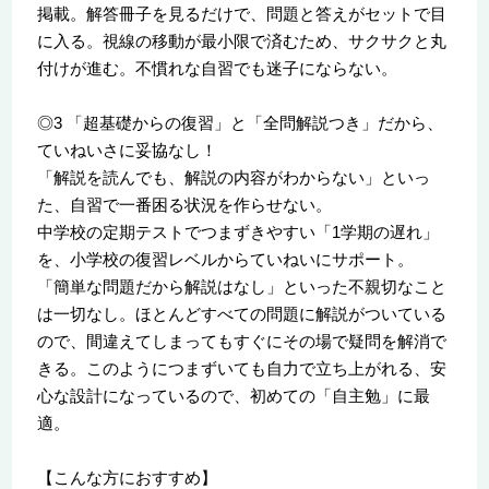
掲載。解答冊子を見るだけで、問題と答えがセットで目
に入る。視線の移動が最小限で済むため、サクサクと丸
付けが進む。不慣れな自習でも迷子にならない。
◎3 「超基礎からの復習」と「全問解説つき」だから、
ていねいさに妥協なし！
「解説を読んでも、解説の内容がわからない」といっ
た、自習で一番困る状況を作らせない。
中学校の定期テストでつまずきやすい「1学期の遅れ」
を、小学校の復習レベルからていねいにサポート。
「簡単な問題だから解説はなし」といった不親切なこと
は一切なし。ほとんどすべての問題に解説がついている
ので、間違えてしまってもすぐにその場で疑問を解消で
きる。このようにつまずいても自力で立ち上がれる、安
心な設計になっているので、初めての「自主勉」に最
適。
【こんな方におすすめ】