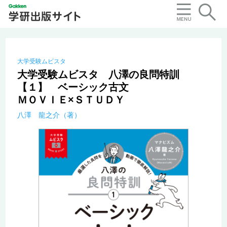
大学受験ムビスタ
大学受験ムビスタ 八澤の良問特訓
【１】 ベーシック古文
ＭＯＶＩＥ×ＳＴＵＤＹ
八澤 龍之介（著）