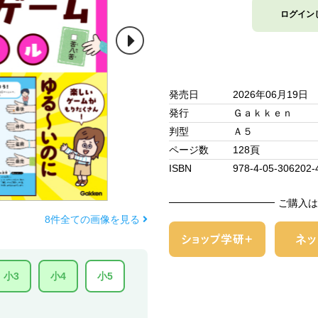
ログイン
発売日
2026年06月19日
発行
Ｇａｋｋｅｎ
判型
Ａ５
ページ数
128頁
ISBN
978-4-05-306202-
ご購入は
8件全ての画像を見る
小3
小4
小5