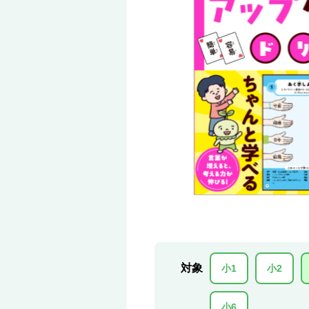
対象
小1
小2
小6