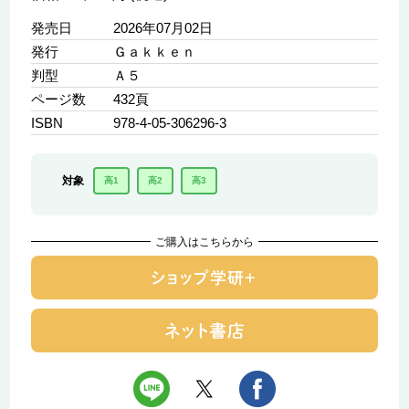
発売日
2026年07月02日
発行
Ｇａｋｋｅｎ
判型
Ａ５
ページ数
432頁
ISBN
978-4-05-306296-3
対象
高1
高2
高3
ご購入はこちらから