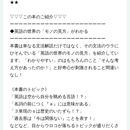
★★
▽▽▽この本のご紹介▽▽▽
ーーーーーーーーーーーーーーーーーーーーーー
◆英語の世界の「モノの見方」がわかる
ーーーーーーーーーーーーーーーーーーーーーー
本書は単なる文法解説だけではなく、その文法のウラに
ひそんでいる「英語の世界のモノの見方」を紹介してい
ます。「わかりやすい」のはもちろんのこと「そんな考
え方があったのか！」と好奇心が刺激されること間違い
なし！
《本書のトピック》
「英語は空から自分を眺める言語！？」
「名詞の前につく『ａ』には意味がある」
「３単現のｓは歴史のいたずら！？」
「過去形は『今は関係ない』ことを表す！」
などなど、目からウロコが落ちるトピックが盛りだくさ