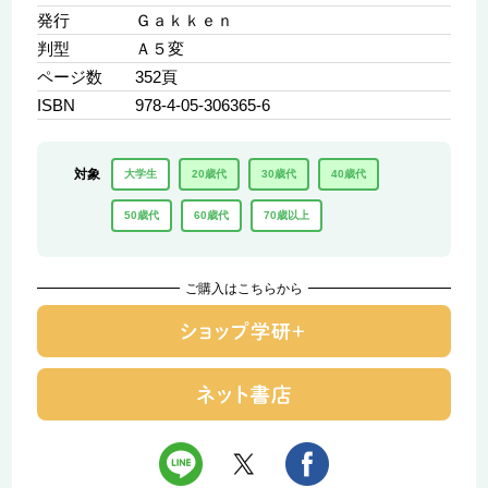
発行
Ｇａｋｋｅｎ
判型
Ａ５変
ページ数
352頁
ISBN
978-4-05-306365-6
対象
大学生
20歳代
30歳代
40歳代
50歳代
60歳代
70歳以上
ご購入はこちらから