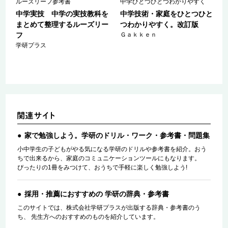
ルーズリーフ参考書
中学ひとつひとつわかりやすく
か
中学実技 中学の実技教科を
中学技術・家庭をひとつひと
まとめて整理するルーズリー
つわかりやすく。改訂版
フ
Ｇａｋｋｅｎ
学研プラス
家で勉強しよう。学研のドリル・ワーク・参考書・問題集
小中学生の子どもがやる気になる学研のドリルや参考書を紹介。おう
ちで出来るから、家庭のコミュニケーションツールにもなります。
ぴったりの1冊をみつけて、おうちで手軽に楽しく勉強しよう!
採用・推薦におすすめの 学研の辞典・参考書
このサイトでは、株式会社学研プラスが出版する辞典・参考書のう
ち、 先生方へのおすすめのものを紹介しています。