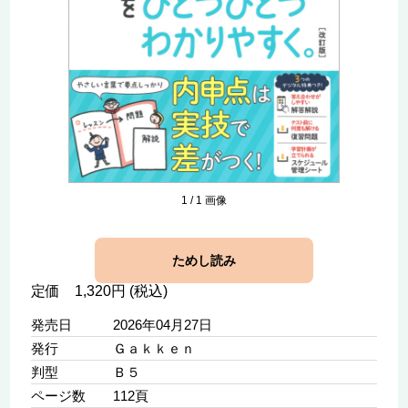
1
/
1
画像
ためし読み
定価 1,320円 (税込)
発売日
2026年04月27日
発行
Ｇａｋｋｅｎ
判型
Ｂ５
ページ数
112頁