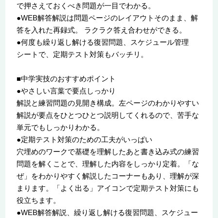
で押さえておくべき問題が一目でわかる。
●WEB解答解説は問題ページのレイアウトそのまま、解
答を入れた再録式。 ラクラク答え合わせができる。
●何度も繰り返し解ける復習問題、スケジュール管理
シートで、定期テスト対策もバッチリ。
■中学実技のおすすめポイント
●やさしい言葉で要点しっかり
解説と練習問題の見開き構成。左ページのわかりやすい
解説が要点をひとつひとつ説明してくれるので、苦手な
単元でもしっかりわかる。
●定期テスト対策のための工夫がいっぱい
穴埋めのワークで基礎を理解したあと書き込み式の練習
問題を解くことで、理解した内容をしっかり定着。「な
ぜ」をわかりやすく解説したコーナーもあり、理解が深
まります。「よく出る」アイコンで定期テスト対策にも
役立ちます。
●WEB解答解説、繰り返し解ける復習問題、スケジュー