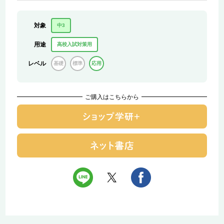
対象
中3
用途
高校入試対策用
レベル
基礎
標準
応用
ご購入はこちらから