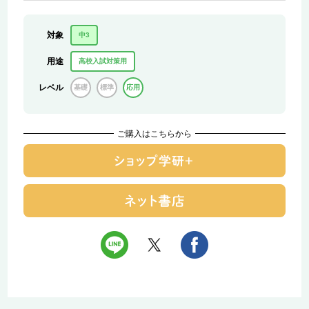
対象
中3
用途
高校入試対策用
レベル
基礎
標準
応用
ご購入はこちらから