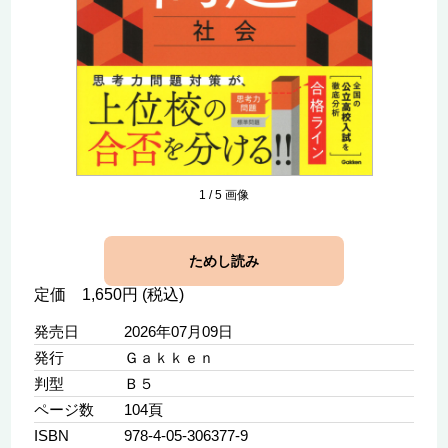
1
/
5
画像
ためし読み
定価 1,650円 (税込)
発売日
2026年07月09日
発行
Ｇａｋｋｅｎ
判型
Ｂ５
ページ数
104頁
ISBN
978-4-05-306377-9