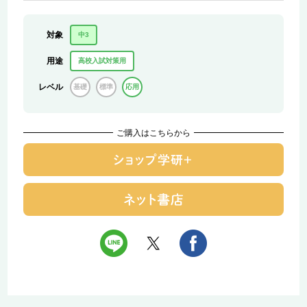
対象
中3
用途
高校入試対策用
レベル
基礎
標準
応用
ご購入はこちらから