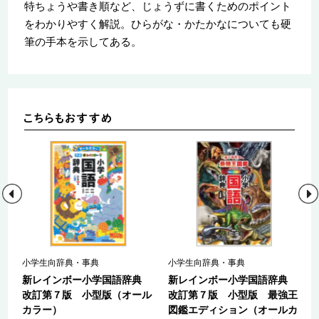
特ちょうや書き順など、じょうずに書くためのポイント
をわかりやすく解説。ひらがな・かたかなについても硬
筆の手本を示してある。
小学生向辞典・事典
小学生向辞典・事典
典
新レインボー小学国語辞典
新レインボー小学国語辞典
改訂第７版 小型版（オール
改訂第７版 小型版 最強王
カラー）
図鑑エディション（オールカ