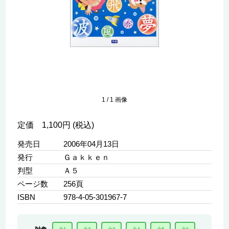
1
/
1
画像
定価 1,100円 (税込)
発売日
2006年04月13日
発行
Ｇａｋｋｅｎ
判型
Ａ５
ページ数
256頁
ISBN
978-4-05-301967-7