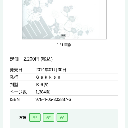
1
/
1
画像
定価 2,200円 (税込)
発売日
2014年01月30日
発行
Ｇａｋｋｅｎ
判型
Ｂ６変
ページ数
1,384頁
ISBN
978-4-05-303887-6
対象
高1
高2
高3