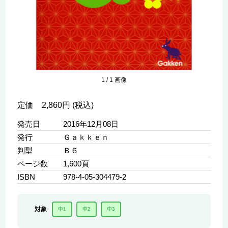
1
/
1
画像
定価 2,860円 (税込)
発売日
2016年12月08日
発行
Ｇａｋｋｅｎ
判型
Ｂ６
ページ数
1,600頁
ISBN
978-4-05-304479-2
対象
中1
中2
中3