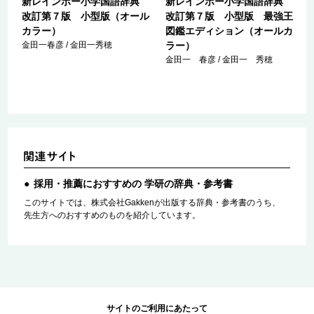
典
新レインボー小学国語辞典
新レインボー小学国語辞典
改訂第７版 小型版（オール
改訂第７版 小型版 最強王
カラー）
図鑑エディション（オールカ
金田一春彦 / 金田一秀穂
ラー）
金田一 春彦 / 金田一 秀穂
採用・推薦におすすめの 学研の辞典・参考書
このサイトでは、株式会社Gakkenが出版する辞典・参考書のうち、
先生方へのおすすめのものを紹介しています。
サイトのご利用にあたって