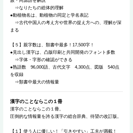
族・同源語を解説
⇒なりたちの総体的理解
●動植物名は、動植物の同定と学名表記
⇒古代中国人の考え方や世界の捉え方への、理解が深
まる
【５】親字数は、類書中最多！17,500字！
●見出し漢字は、凸版印刷と共同開発のフォント多数
⇒字体・字形の確認ができる
●熟語数 96,000語、古代文字 4,300点、図版 540点
を収録
⇒類書中最大の情報量
漢字のことならこの１冊
漢字のことならこの１冊。
圧倒的な情報量を誇る漢字の総合辞典、待望の改訂版。
【１】使う人に優しい！「引きやすい」工夫が満載！