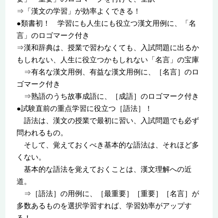
⇒「漢文の学習」が効率よくできる！
●類書初！ 学習にも人生にも役立つ漢文用例に、「名
言」のロゴマーク付き
⇒漢和辞典は、授業で習わなくても、入試問題に出るか
もしれない、人生に役立つかもしれない「名言」の宝庫
⇒有名な漢文用例、有益な漢文用例に、［名言］のロ
ゴマーク付き
⇒熟語のうち故事成語に、［成語］のロゴマーク付き
●試験直前の重点学習に役立つ［語法］！
語法は、漢文の授業で最初に習い、入試問題でも必ず
問われるもの。
そして、覚えておくべき基本的な語法は、それほど多
くない。
基本的な語法を覚えておくことは、漢文理解への近
道。
⇒［語法］の用例に、［最重要］［重要］［名言］が
多数あるものを選択学習すれば、学習効率がアップす
る！