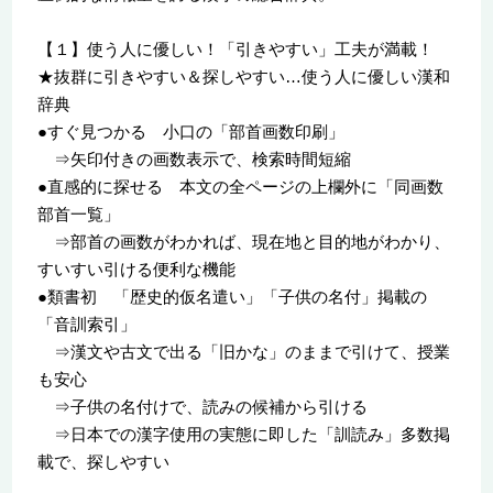
【１】使う人に優しい！「引きやすい」工夫が満載！
★抜群に引きやすい＆探しやすい…使う人に優しい漢和
辞典
●すぐ見つかる 小口の「部首画数印刷」
⇒矢印付きの画数表示で、検索時間短縮
●直感的に探せる 本文の全ページの上欄外に「同画数
部首一覧」
⇒部首の画数がわかれば、現在地と目的地がわかり、
すいすい引ける便利な機能
●類書初 「歴史的仮名遣い」「子供の名付」掲載の
「音訓索引」
⇒漢文や古文で出る「旧かな」のままで引けて、授業
も安心
⇒子供の名付けで、読みの候補から引ける
⇒日本での漢字使用の実態に即した「訓読み」多数掲
載で、探しやすい