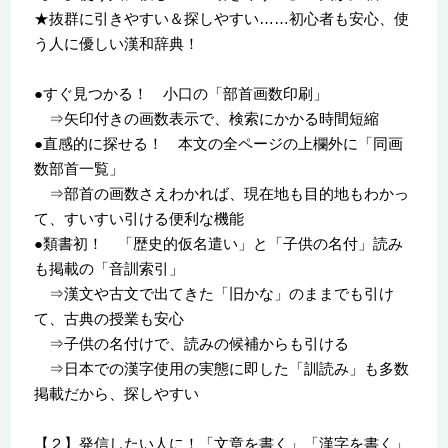
★抜群に引きやすい＆探しやすい……初心者も安心、使
う人に優しい漢和辞典！
●すぐ見つかる！ 小口の「部首画数印刷」
⇒矢印付きの画数表示で、検索にかかる時間短縮
●直感的に探せる！ 本文の全ページの上欄外に「同画
数部首一覧」
⇒部首の画数さえわかれば、現在地も目的地もわかっ
て、すいすい引ける便利な機能
●類書初！ 「歴史的仮名遣い」と「子供の名付」読み
も掲載の「音訓索引」
⇒漢文や古文で出てきた「旧かな」のままでも引け
て、古典の授業も安心
⇒子供の名付けで、読みの候補からも引ける
⇒日本での漢字使用の実態に即した「訓読み」も多数
掲載だから、探しやすい
【２】発信したい人に！「文章を書く」「漢字を書く」