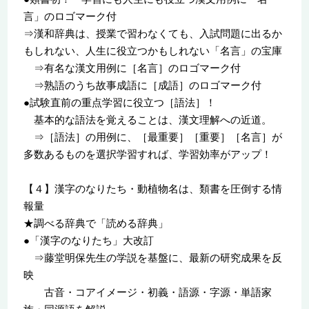
言」のロゴマーク付
⇒漢和辞典は、授業で習わなくても、入試問題に出るか
もしれない、人生に役立つかもしれない「名言」の宝庫
⇒有名な漢文用例に［名言］のロゴマーク付
⇒熟語のうち故事成語に［成語］のロゴマーク付
●試験直前の重点学習に役立つ［語法］！
基本的な語法を覚えることは、漢文理解への近道。
⇒［語法］の用例に、［最重要］［重要］［名言］が
多数あるものを選択学習すれば、学習効率がアップ！
【４】漢字のなりたち・動植物名は、類書を圧倒する情
報量
★調べる辞典で「読める辞典」
●「漢字のなりたち」大改訂
⇒藤堂明保先生の学説を基盤に、最新の研究成果を反
映
古音・コアイメージ・初義・語源・字源・単語家