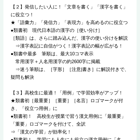
【２】発信したい人に！「文章を書く」「漢字を書く」
に役立つ！
★「語彙力」「発信力」「表現力」を高めるのに役立つ
●類書初 現代日本語の漢字の［使い分け］
［類語］は、さらに踏み込んだ、漢字の使い分けを解説
⇒漢字表記に自信がつく！漢字表記の幅が広がる！
●類書中最多 筆順は、最大10コマ表示
常用漢字＋人名用漢字の約2600字に掲載
⇒迷う筆順は、［字形］［注意|書き］に解説付きで、
疑問も解決
【３】高校生に最適！「用例」で学習効率がアップ！
★類書初［最重要］［重要］［名言］ロゴマークが付
き、「役立つ用例」に
●類書初！ 高校生が授業で習う漢文用例に「最重要」
「重要」ロゴマークを付けて、全訳
⇒「漢文の学習」が効率化！
●類書初！ 学習にも人生にも役立つ漢文用例に「名