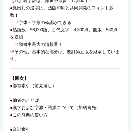
【５】親字数は、類書中最多！17,500字！
●見出しの漢字は、凸版印刷と共同開発のフォント多
数！
⇒字体・字形の確認ができる
●熟語数 96,000語、古代文字 4,300点、図版 540点
を収録
⇒類書中最大の情報量！
※その他、基本的な部分は、改訂第五版を継承していま
す。
【目次】
●部首索引（前見返し）
●編者のことば
●漢字および字源・語源について（加納喜光）
●この辞典の使い方
●音訓索引