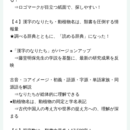
⇒ロゴマークが目立つ紙面で、探しやすい！
【４】漢字のなりたち・動植物名は、類書を圧倒する情
報量
★調べる辞典とともに、「読める辞典」になった！
●「漢字のなりたち」がバージョンアップ
⇒藤堂明保先生の学説を基盤に、最新の研究成果を反
映
古音・コアイメージ・初義・語源・字源・単語家族・同
源語を解説
⇒なりたちが総体的に理解できる
●動植物名は、動植物の同定と学名表記
⇒古代中国人の考え方や世界の捉え方への、理解が深
まる