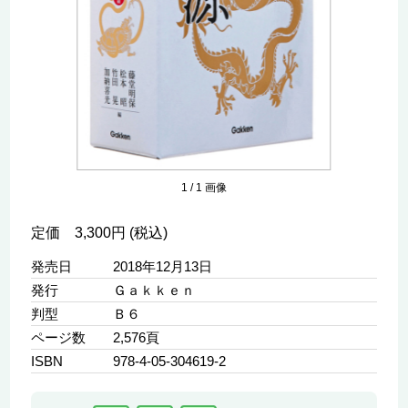
1
/
1
画像
定価 3,300円 (税込)
発売日
2018年12月13日
発行
Ｇａｋｋｅｎ
判型
Ｂ６
ページ数
2,576頁
ISBN
978-4-05-304619-2