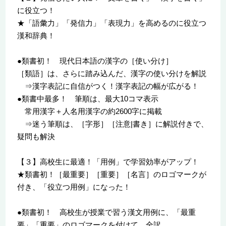
に役立つ！
★「語彙力」「発信力」「表現力」を高めるのに役立つ
漢和辞典！
●類書初！ 現代日本語の漢字の［使い分け］
［類語］は、さらに踏み込んだ、漢字の使い分けを解説
⇒漢字表記に自信がつく！漢字表記の幅が広がる！
●類書中最多！ 筆順は、最大10コマ表示
常用漢字＋人名用漢字の約2600字に掲載
⇒迷う筆順は、［字形］［注意|書き］に解説付きで、
疑問も解決
【３】高校生に最適！「用例」で学習効率がアップ！
★類書初！［最重要］［重要］［名言］のロゴマークが
付き、「役立つ用例」になった！
●類書初！ 高校生が授業で習う漢文用例に、「最重
要」「重要」のロゴマークを付けて、全訳