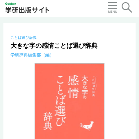
ことば選び辞典
大きな字の感情ことば選び辞典
学研辞典編集部（編）