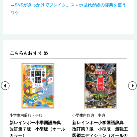
→
SNSがきっかけでブレイク。スマホ世代が紙の辞典を使う
ワケ
小学生向辞典・事典
小学生向辞典・事典
典
新レインボー小学国語辞典
新レインボー小学国語辞典
改訂第７版 小型版（オール
改訂第７版 小型版 最強王
カラー）
図鑑エディション（オールカ