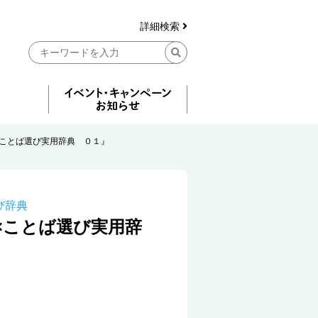
詳細検索
×ことば選び実用辞典 ０１』
び辞典
×ことば選び実用辞