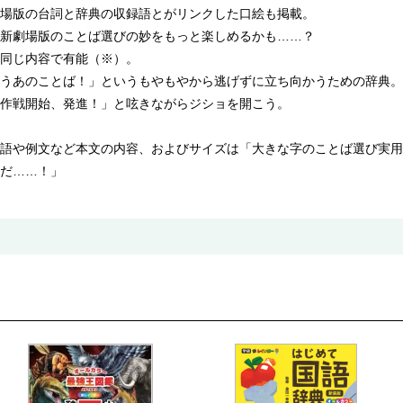
場版の台詞と辞典の収録語とがリンクした口絵も掲載。
新劇場版のことば選びの妙をもっと楽しめるかも……？
同じ内容で有能（※）。
うあのことば！」というもやもやから逃げずに立ち向かうための辞典。
作戦開始、発進！」と呟きながらジショを開こう。
語や例文など本文の内容、およびサイズは「大きな字のことば選び実用
だ……！」