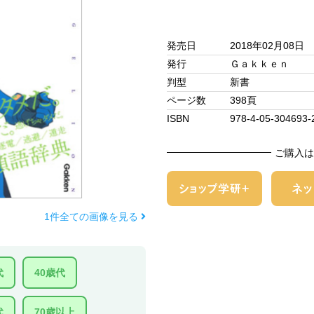
発売日
2018年02月08日
発行
Ｇａｋｋｅｎ
判型
新書
ページ数
398頁
ISBN
978-4-05-304693-
ご購入は
1件全ての画像を見る
代
40歳代
代
70歳以上