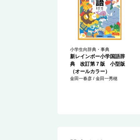
小学生向辞典・事典
新レインボー小学国語辞
典 改訂第７版 小型版
（オールカラー）
金田一春彦 / 金田一秀穂