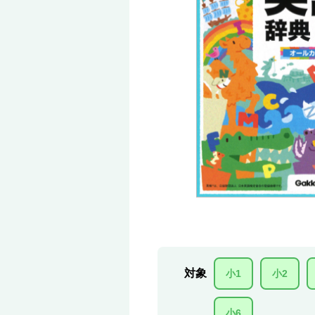
対象
小1
小2
小6