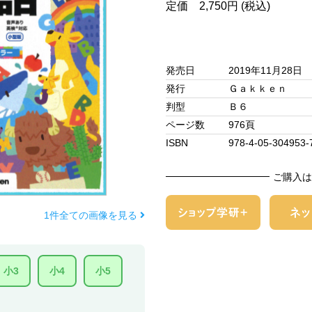
定価 2,750円 (税込)
発売日
2019年11月28日
発行
Ｇａｋｋｅｎ
判型
Ｂ６
ページ数
976頁
ISBN
978-4-05-304953-
ご購入は
1件全ての画像を見る
小3
小4
小5