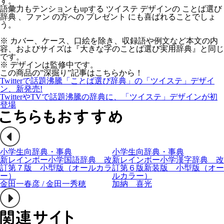
す。
語彙力もテンションもupする ツイステ デザインの ことば選び
辞典 、ファン の方への プレゼント にも喜ばれることでしょ
う。
※ カバー、ケース、口絵を除き、収録語や例文など本文の内
容、およびサイズは『大きな字のことば選び実用辞典』と同じ
です。
※ デザインは監修中です。
この商品の”深掘り”記事はこちらから！
Twitterで話題沸騰「ことば選び辞典」の「ツイステ」デザイ
ン、新発売!
TwitterやTVで話題沸騰の辞典に、「ツイステ」デザインが初
登場
小学生向辞典・事典
小学生向辞典・事典
新レインボー小学国語辞典 改
新レインボー小学漢字辞典 改
訂第７版 小型版（オールカラ
訂第６版新装版 小型版（オー
ー）
ルカラー）
金田一春彦 / 金田一秀穂
加納 喜光