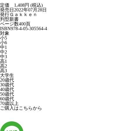
定価 1,408円 (税込)
発売日
2022年07月28日
発行
Ｇａｋｋｅｎ
判型
新書
ページ数
400頁
ISBN
978-4-05-305564-4
対象
小5
小6
中1
中2
中3
高1
高2
高3
大学生
20歳代
30歳代
40歳代
50歳代
60歳代
70歳以上
ご購入はこちらから