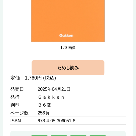
1
/
8
画像
ためし読み
定価 1,760円 (税込)
発売日
2025年04月21日
発行
Ｇａｋｋｅｎ
判型
Ｂ６変
ページ数
256頁
ISBN
978-4-05-306051-8