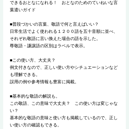
できるおとなになれる！ おとなのためのていねいな言
葉遣いガイド
■普段づかいの言葉、敬語で何と言えばいい？
日常生活でよく使われる１２００語を五十音順に並べ、
それぞれ敬語に言い換えた場合の語を示した。
尊敬語・謙譲語の区別はラベルで表示。
■この使い方、大丈夫？
例文付きなので、正しい使い方やシチュエーションなど
も理解できる。
誤用の例や参考情報も豊富に掲載。
■基本的な敬語の解説も。
この敬語、この意味で大丈夫？ この使い方は変じゃな
い？
基本的な敬語の意味と使い方も掲載しているので、正し
い使い方の確認もできる。