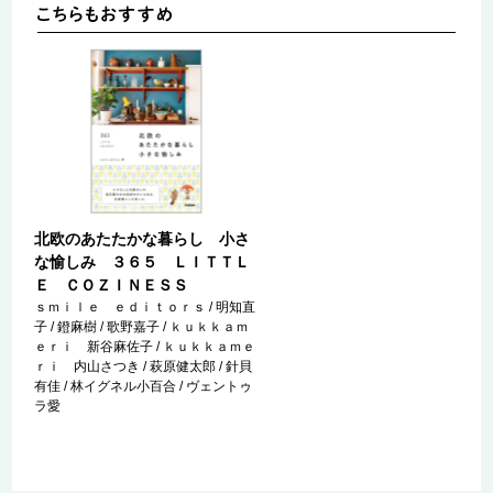
北欧のあたたかな暮らし 小さ
な愉しみ ３６５ ＬＩＴＴＬ
Ｅ ＣＯＺＩＮＥＳＳ
ｓｍｉｌｅ ｅｄｉｔｏｒｓ / 明知直
子 / 鐙麻樹 / 歌野嘉子 / ｋｕｋｋａｍ
ｅｒｉ 新谷麻佐子 / ｋｕｋｋａｍｅ
ｒｉ 内山さつき / 萩原健太郎 / 針貝
有佳 / 林イグネル小百合 / ヴェントゥ
ラ愛