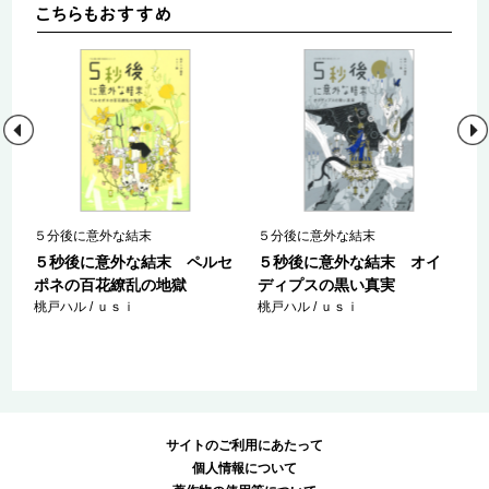
セ
５分後に意外な結末
５分後に意外な結末
５秒後に意外な結末 ペルセ
５秒後に意外な結末 オイ
ポネの百花繚乱の地獄
ディプスの黒い真実
桃戸ハル / ｕｓｉ
桃戸ハル / ｕｓｉ
サイトのご利用にあたって
個人情報について