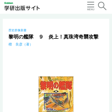
歴史群像新書
黎明の艦隊 ９ 炎上！真珠湾奇襲攻撃
檀 良彦（著）