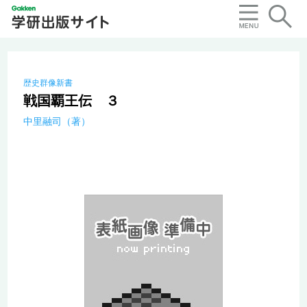
歴史群像新書
戦国覇王伝 ３
中里融司（著）