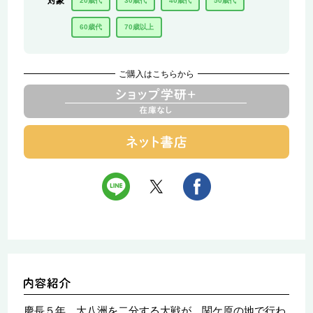
対象
20歳代
30歳代
40歳代
50歳代
60歳代
70歳以上
ご購入はこちらから
慶長５年、大八洲を二分する大戦が、関ケ原の地で行わ