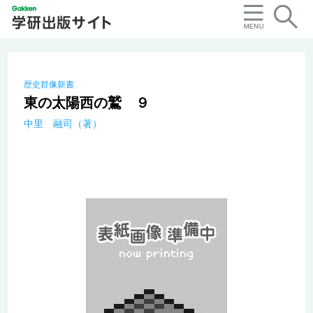
歴史群像新書
東の太陽西の鷲 ９
中里 融司（著）