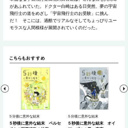
があふれていた。ドクター白崎はある日突然、夢の宇宙
飛行士の道をめざし「宇宙飛行士のお受験」に挑ん
だ！ そこには、過酷でリアルなそしてちょっぴりユー
モラスな人間模様が展開されていくのだった。
セ
５分後に意外な結末
５分後に意外な結末
５秒後に意外な結末 ペルセ
５秒後に意外な結末 オイ