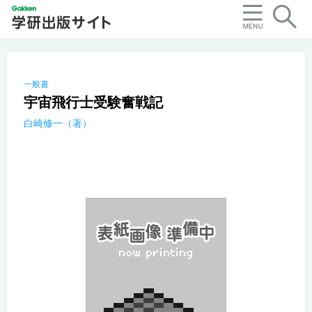
一般書
宇宙飛行士受験奮戦記
白崎修一（著）