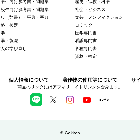
中学生向け参考書・問題集
歴史・宗教・科学
高校生向け参考書・問題集
社会・ビジネス
辞典（辞書）・事典・字典
文芸・ノンフィクション
資格・検定
コミック
語学
医学専門書
進学・就職
看護専門書
大人の学び直し
各種専門書
資格・検定
個人情報について
著作物の使用等について
サ
商品のリンクにはアフィリエイトリンクを含みます。
© Gakken