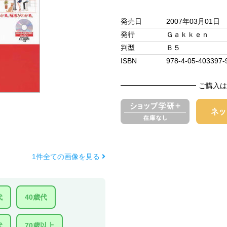
発売日
2007年03月01日
発行
Ｇａｋｋｅｎ
判型
Ｂ５
ISBN
978-4-05-403397-
ご購入は
1件全ての画像を見る
代
40歳代
代
70歳以上