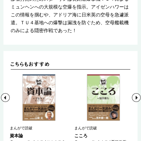
ミュンヘンへの大規模な空爆を指示。アイゼンハワーは
この情報を掴むや、アドリア海に日米英の空母を急遽派
遣。ＴＵ４基地への爆撃は漏洩を防ぐため、空母艦載機
のみによる隠密作戦であった！
まんがで読破
まんがで読破
資本論
こころ