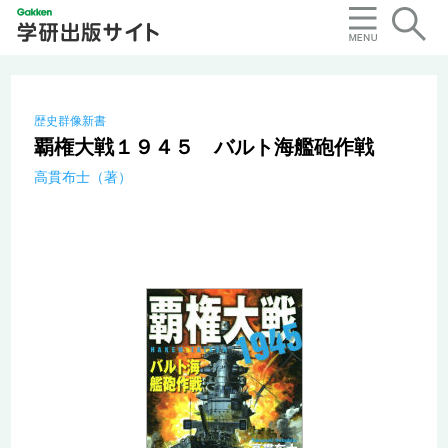
歴史群像新書
覇権大戦１９４５ バルト海艦砲作戦
高貫布士（著）