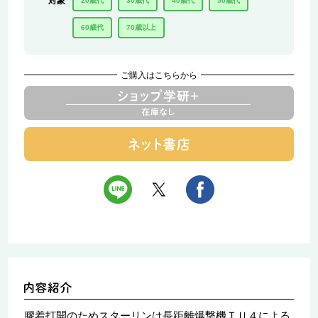
対象
20歳代
30歳代
40歳代
50歳代
60歳代
70歳以上
ご購入はこちらから
膠着打開のためスターリンは長距離爆撃機ＴＵ４による