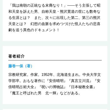
「我は南朝の正統なる末裔なり！」――そう主張して昭
和天皇を訴えた男、自称天皇・熊沢寛道の世にも数奇な
る生涯とは？ また、次々に出現した第二、第三の熊沢
天皇とは？ 幻想の血脈を求めつづけた怪人たちの悲喜
劇を追う異色のドキュメント！
藤巻一保（著）
宗教研究家。作家。1952年、北海道生まれ。中央大学文
学部卒。おもな著作に『安倍晴明』『真言立川流』『安
倍晴明占術大全』『呪いの博物誌』『日本秘教全書』
『魔王と呼ばれた男 北一輝』などがある。