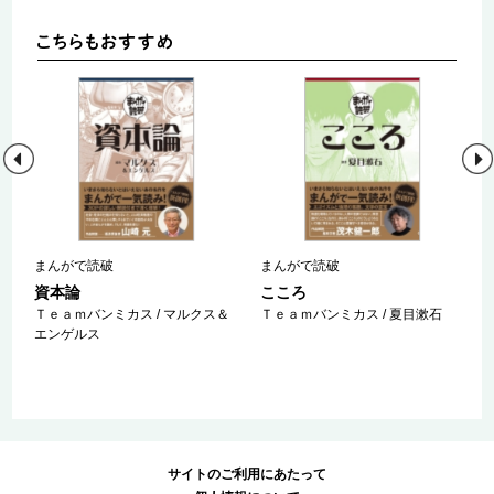
まんがで読破
まんがで読破
資本論
こころ
イ
Ｔｅａｍバンミカス / マルクス＆
Ｔｅａｍバンミカス / 夏目漱石
エンゲルス
サイトのご利用にあたって