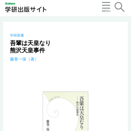
学研新書
吾輩は天皇なり
熊沢天皇事件
藤巻一保（著）