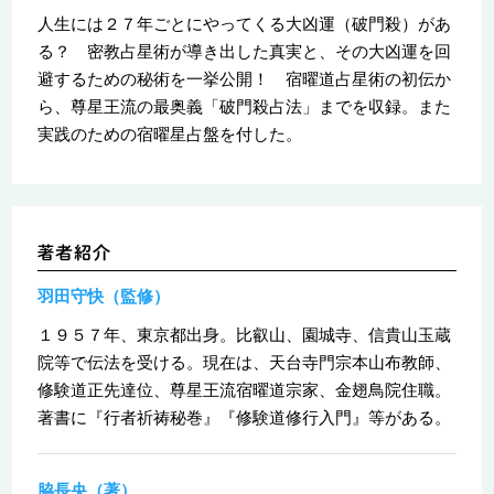
人生には２７年ごとにやってくる大凶運（破門殺）があ
る？ 密教占星術が導き出した真実と、その大凶運を回
避するための秘術を一挙公開！ 宿曜道占星術の初伝か
ら、尊星王流の最奥義「破門殺占法」までを収録。また
実践のための宿曜星占盤を付した。
羽田守快（監修）
１９５７年、東京都出身。比叡山、園城寺、信貴山玉蔵
院等で伝法を受ける。現在は、天台寺門宗本山布教師、
修験道正先達位、尊星王流宿曜道宗家、金翅鳥院住職。
著書に『行者祈祷秘巻』『修験道修行入門』等がある。
脇長央（著）