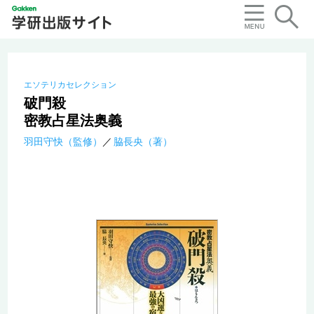
エソテリカセレクション
破門殺
密教占星法奥義
羽田守快（監修）
脇長央（著）