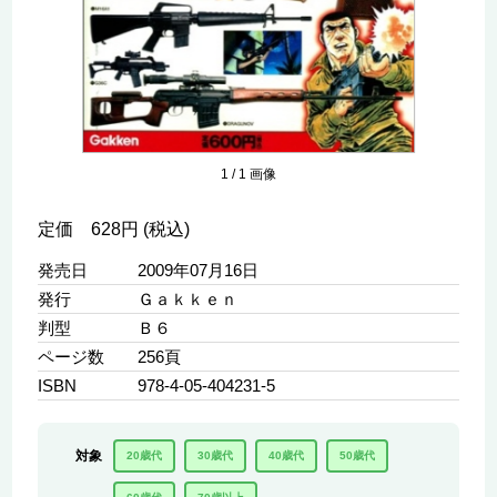
1
/
1
画像
定価 628円 (税込)
発売日
2009年07月16日
発行
Ｇａｋｋｅｎ
判型
Ｂ６
ページ数
256頁
ISBN
978-4-05-404231-5
対象
20歳代
30歳代
40歳代
50歳代