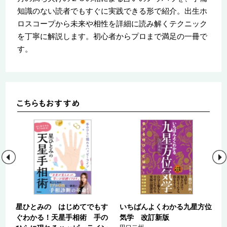
知識のない読者でもすぐに実践できる形で紹介。出生ホ
ロスコープから未来や相性を詳細に読み解くテクニック
を丁寧に解説します。初心者からプロまで満足の一冊で
す。
る
星ひとみの はじめてでもす
いちばんよくわかる九星方位
ぐわかる！天星手相術 手の
気学 改訂新版