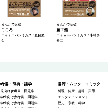
まんがで読破
まんがで読破
こころ
蟹工船
Ｔｅａｍバンミカス / 夏目漱
Ｔｅａｍバンミカス / 小林多
石
喜二
参考書・辞典・語学
書籍・ムック・コミック
幼児向け参考書・問題集
料理・健康・趣味・実用
小学生向け参考書・問題集
エンタテインメント
中学生向け参考書・問題集
歴史・宗教・科学