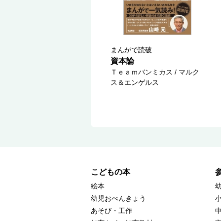
まんがで読破
資本論
Ｔｅａｍバンミカス / マルク
ス＆エンゲルス
こどもの本
絵本
幼児おべんきょう
あそび・工作