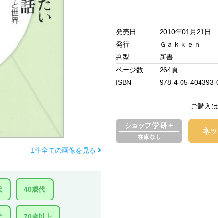
発売日
2010年01月21日
発行
Ｇａｋｋｅｎ
判型
新書
ページ数
264頁
ISBN
978-4-05-404393-
ご購入は
1件全ての画像を見る
代
40歳代
代
70歳以上