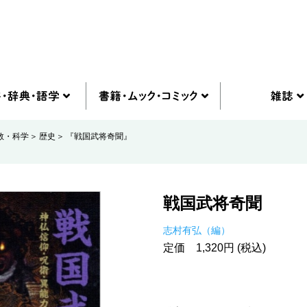
教・科学
歴史
『戦国武将奇聞』
戦国武将奇聞
志村有弘（編）
定価 1,320円 (税込)