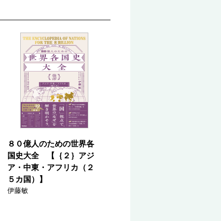
８０億人のための世界各
国史大全 【｛２｝アジ
ア・中東・アフリカ（２
５カ国）】
伊藤敏