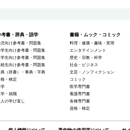
参考書・辞典・語学
書籍・ムック・コミック
幼児向け参考書・問題集
料理・健康・趣味・実用
小学生向け参考書・問題集
エンタテインメント
中学生向け参考書・問題集
歴史・宗教・科学
高校生向け参考書・問題集
社会・ビジネス
辞典（辞書）・事典・字典
文芸・ノンフィクション
資格・検定
コミック
語学
医学専門書
進学・就職
看護専門書
大人の学び直し
各種専門書
資格・検定