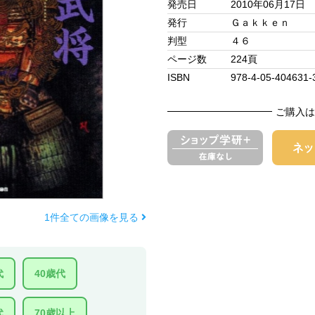
発売日
2010年06月17日
発行
Ｇａｋｋｅｎ
判型
４６
ページ数
224頁
ISBN
978-4-05-404631-
ご購入は
1件全ての画像を見る
代
40歳代
代
70歳以上