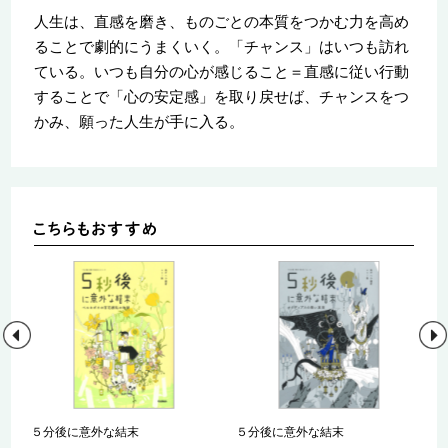
人生は、直感を磨き、ものごとの本質をつかむ力を高め
ることで劇的にうまくいく。「チャンス」はいつも訪れ
ている。いつも自分の心が感じること＝直感に従い行動
することで「心の安定感」を取り戻せば、チャンスをつ
かみ、願った人生が手に入る。
セ
５分後に意外な結末
５分後に意外な結末