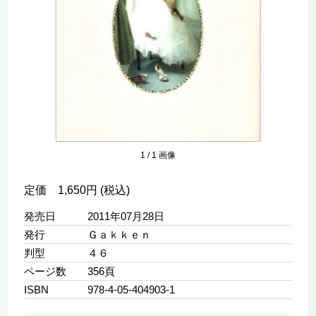
1
/
1
画像
定価 1,650円 (税込)
発売日
2011年07月28日
発行
Ｇａｋｋｅｎ
判型
４６
ページ数
356頁
ISBN
978-4-05-404903-1