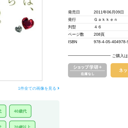
発売日
2011年06月09日
発行
Ｇａｋｋｅｎ
判型
４６
ページ数
208頁
ISBN
978-4-05-404978-
ご購入は
1件全ての画像を見る
代
40歳代
代
70歳以上