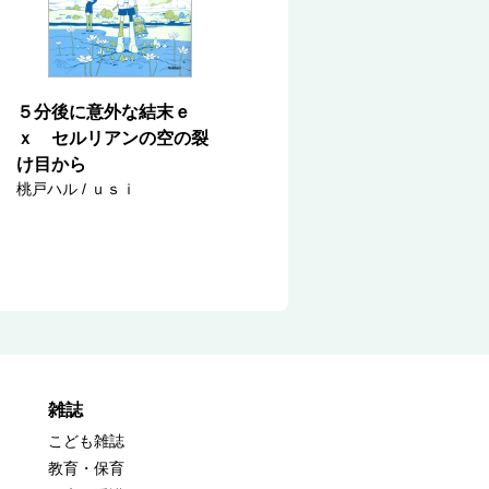
５分後に意外な結末ｅ
ｘ セルリアンの空の裂
け目から
桃戸ハル / ｕｓｉ
雑誌
こども雑誌
教育・保育