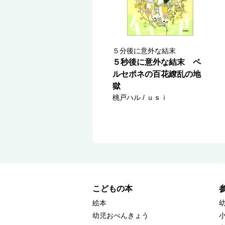
５分後に意外な結末
５秒後に意外な結末 ペ
ルセポネの百花繚乱の地
獄
桃戸ハル / ｕｓｉ
こどもの本
絵本
幼児おべんきょう