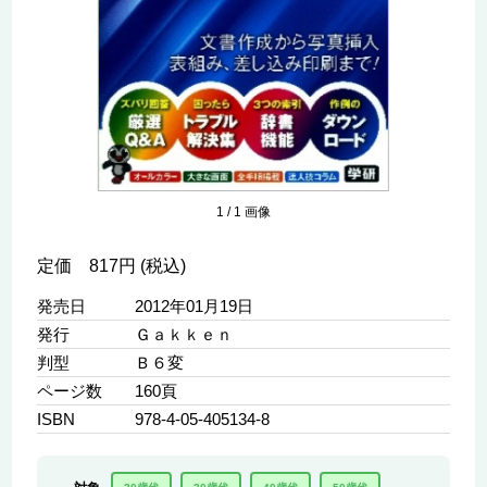
1
/
1
画像
定価 817円 (税込)
発売日
2012年01月19日
発行
Ｇａｋｋｅｎ
判型
Ｂ６変
ページ数
160頁
ISBN
978-4-05-405134-8