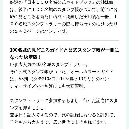
好評の『日本１００名城公式ガイドブック』の姉妹編
は、後半に１００名城のスタンプ帳がついて、前半に各
城の見どころを新たに構成・網羅した実用的な一冊。１
００名城スタンプ・ラリーの際に持ち行くのにぴったり
の１４０ページのハンディ版。
100名城の見どころガイドと公式スタンプ帳が一冊に
なった決定版！
いま大人気の100名城スタンプ・ラリー。
その公式スタンプ帳がついた、オールカラー・ガイド
は、A5判 （タテ210×ヨコ147×厚さ10ミリ）のハン
ディ・サイズで持ち運びにも大変便利。
スタンプ・ラリーに参加するもよし、行った記念にスタ
ンプを押すもよし。
登城日も記入できるので、旅の記録にもなると評判で、
子どもから大人まで、広い世代に支持されてます。