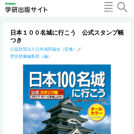
日本１００名城に行こう 公式スタンプ帳
つき
公益財団法人日本城郭協会（監修）
歴史群像編集部（編）