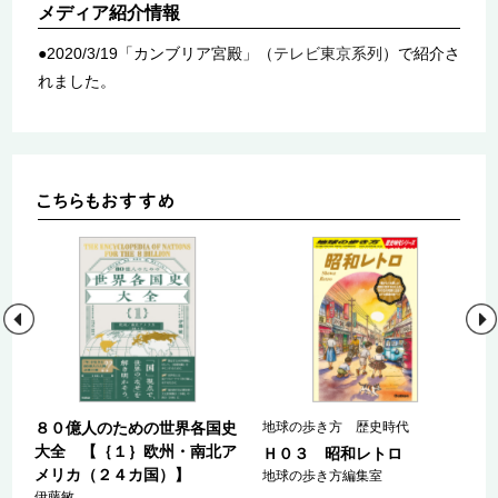
メディア紹介情報
●2020/3/19「カンブリア宮殿」（
テレビ東京系列
）で紹介さ
れました。
８０億人のための世界各国史
地球の歩き方 歴史時代
大全 【｛１｝欧州・南北ア
Ｈ０３ 昭和レトロ
メリカ（２４カ国）】
地球の歩き方編集室
伊藤敏