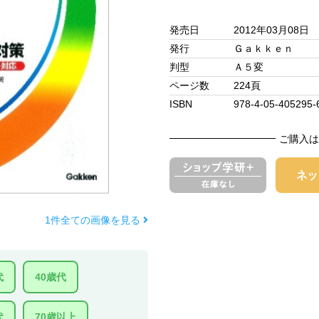
発売日
2012年03月08日
発行
Ｇａｋｋｅｎ
判型
Ａ５変
ページ数
224頁
ISBN
978-4-05-405295-
ご購入は
1件全ての画像を見る
代
40歳代
代
70歳以上