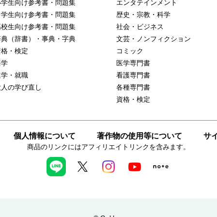
小学生向け参考書・問題集
エンタテインメント
中学生向け参考書・問題集
歴史・宗教・科学
高校生向け参考書・問題集
社会・ビジネス
辞典（辞書）・事典・字典
文芸・ノンフィクション
資格・検定
コミック
語学
医学専門書
進学・就職
看護専門書
大人の学び直し
各種専門書
資格・検定
個人情報について
著作物の使用等について
サ
商品のリンクにはアフィリエイトリンクを含みます。