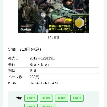
1
/
1
画像
定価 713円 (税込)
発売日
2012年12月13日
発行
Ｇａｋｋｅｎ
判型
Ｂ６
ページ数
288頁
ISBN
978-4-05-405547-6
対象
20歳代
30歳代
40歳代
50歳代