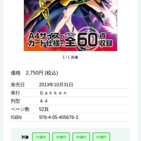
1
/
1
画像
価格 2,750円 (税込)
発売日
2013年10月31日
発行
Ｇａｋｋｅｎ
判型
Ａ４
ページ数
52頁
ISBN
978-4-05-405676-3
対象
20歳代
30歳代
40歳代
50歳代