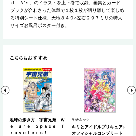
ｄ Ａ’ｓ』のイラストを上下巻で収録。画集とカード
ブックが合わさった体裁で１枚１枚が切り離して楽しめ
る特別シート仕様。天地８４０×左右２９７ミリの特大
サイズお風呂ポスター付き。
た
地球の歩き方 宇宙兄弟 Ｗ
学研ムック
ｅ ａｒｅ Ｓｐａｃｅ Ｔ
キミとアイドルプリキュア♪
ｒａｖｅｌｅｒｓ！
オフィシャルコンプリート