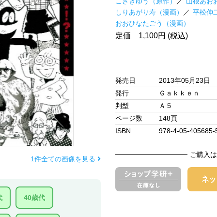
こざきゆう（原作）
山根あお
しりあがり寿（漫画）
平松伸
おおひなたごう（漫画）
定価 1,100円 (税込)
発売日
2013年05月23日
発行
Ｇａｋｋｅｎ
判型
Ａ５
ページ数
148頁
ISBN
978-4-05-405685-
ご購入は
1件全ての画像を見る
代
40歳代