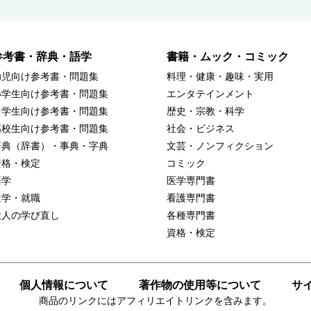
参考書・辞典・語学
書籍・ムック・コミック
幼児向け参考書・問題集
料理・健康・趣味・実用
小学生向け参考書・問題集
エンタテインメント
中学生向け参考書・問題集
歴史・宗教・科学
高校生向け参考書・問題集
社会・ビジネス
辞典（辞書）・事典・字典
文芸・ノンフィクション
資格・検定
コミック
語学
医学専門書
進学・就職
看護専門書
大人の学び直し
各種専門書
資格・検定
個人情報について
著作物の使用等について
サ
商品のリンクにはアフィリエイトリンクを含みます。