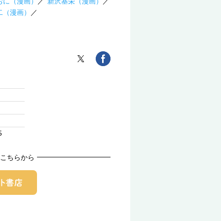
おに（漫画）
新沢基栄（漫画）
二（漫画）
5
こちらから