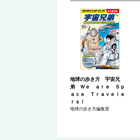
地球の歩き方 宇宙兄
弟 Ｗｅ ａｒｅ Ｓｐ
ａｃｅ Ｔｒａｖｅｌｅ
ｒｓ！
地球の歩き方編集室