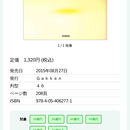
1
/
1
画像
定価 1,320円 (税込)
発売日
2015年08月27日
発行
Ｇａｋｋｅｎ
判型
４６
ページ数
208頁
ISBN
978-4-05-406277-1
対象
20歳代
30歳代
40歳代
50歳代