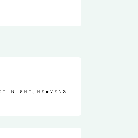
ＥＴ ＮＩＧＨＴ、ＨＥ★ＶＥＮＳ