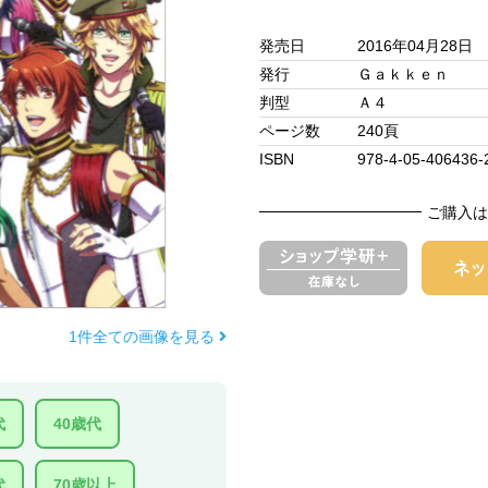
発売日
2016年04月28日
発行
Ｇａｋｋｅｎ
判型
Ａ４
ページ数
240頁
ISBN
978-4-05-406436-
ご購入は
1件全ての画像を見る
代
40歳代
代
70歳以上