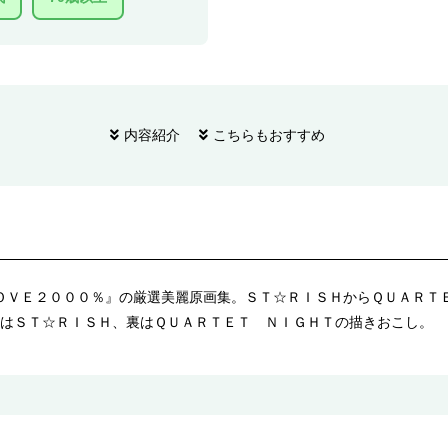
内容紹介
こちらもおすすめ
ＯＶＥ２０００％』の厳選美麗原画集。ＳＴ☆ＲＩＳＨからＱＵＡＲＴ
はＳＴ☆ＲＩＳＨ、裏はＱＵＡＲＴＥＴ ＮＩＧＨＴの描きおこし。