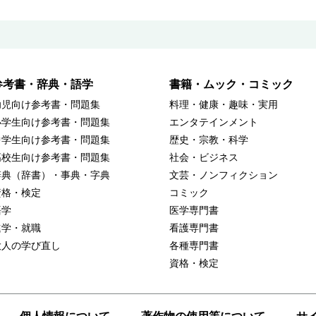
参考書・辞典・語学
書籍・ムック・コミック
幼児向け参考書・問題集
料理・健康・趣味・実用
小学生向け参考書・問題集
エンタテインメント
中学生向け参考書・問題集
歴史・宗教・科学
高校生向け参考書・問題集
社会・ビジネス
辞典（辞書）・事典・字典
文芸・ノンフィクション
資格・検定
コミック
語学
医学専門書
進学・就職
看護専門書
大人の学び直し
各種専門書
資格・検定