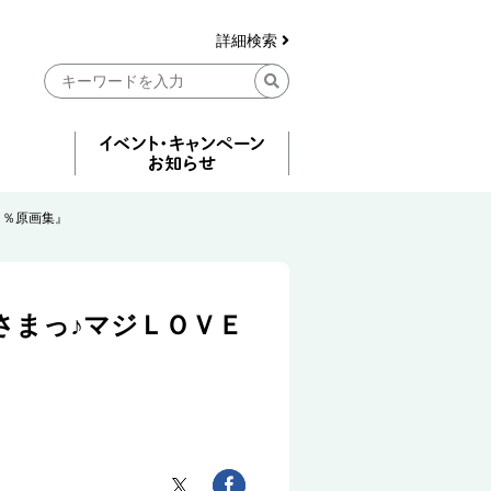
詳細検索
０％原画集』
さまっ♪マジＬＯＶＥ