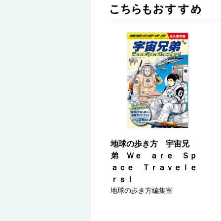
地球の歩き方 宇宙兄
弟 Ｗｅ ａｒｅ Ｓｐ
ａｃｅ Ｔｒａｖｅｌｅ
ｒｓ！
地球の歩き方編集室