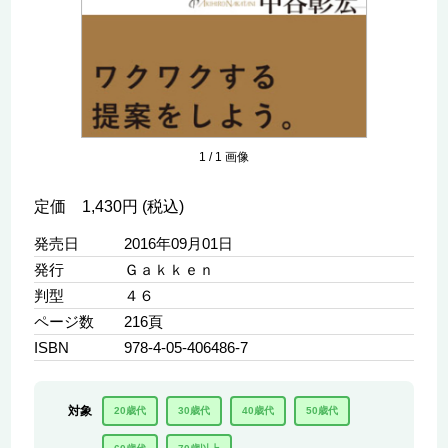
1
/
1
画像
定価 1,430円 (税込)
発売日
2016年09月01日
発行
Ｇａｋｋｅｎ
判型
４６
ページ数
216頁
ISBN
978-4-05-406486-7
対象
20歳代
30歳代
40歳代
50歳代