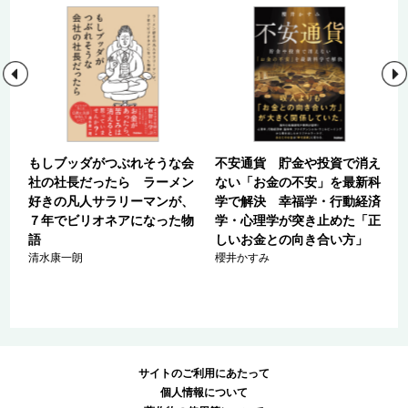
もしブッダがつぶれそうな会
不安通貨 貯金や投資で消え
社の社長だったら ラーメン
ない「お金の不安」を最新科
Ｆ
好きの凡人サラリーマンが、
学で解決 幸福学・行動経済
り
７年でビリオネアになった物
学・心理学が突き止めた「正
語
しいお金との向き合い方」
清水康一朗
櫻井かすみ
サイトのご利用にあたって
個人情報について