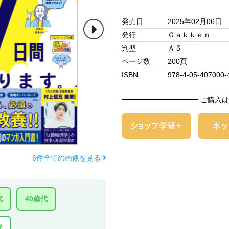
発売日
2025年02月06日
発行
Ｇａｋｋｅｎ
判型
Ａ５
ページ数
200頁
ISBN
978-4-05-407000-
ご購入は
6件全ての画像を見る
代
40歳代
代