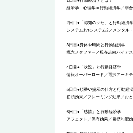
1日目●行動経済学とは？
経済学＋心理学＝行動経済学／非合
2日目●「認知のクセ」と行動経済
システム1vsシステム2／メンタル・
3日目●身体や時間と行動経済学
概念メタファー／現在志向バイアス／
4日目●「状況」と行動経済学
情報オーバーロード／選択アーキテク
5日目●順番や提示の仕方と行動経
初頭効果／フレーミング効果／おとり
6日目●「感情」と行動経済学
アフェクト／保有効果／目標勾配効果