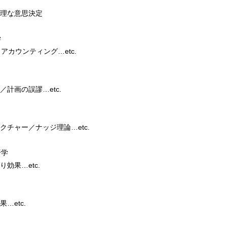
理な意思決定
学
アカウンティング…etc.
計画の誤謬…etc.
チャー／ナッジ理論…etc.
済学
効果…etc.
…etc.