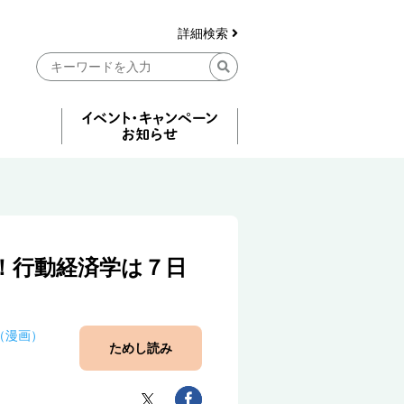
詳細検索
！行動経済学は７日
（漫画）
ためし読み