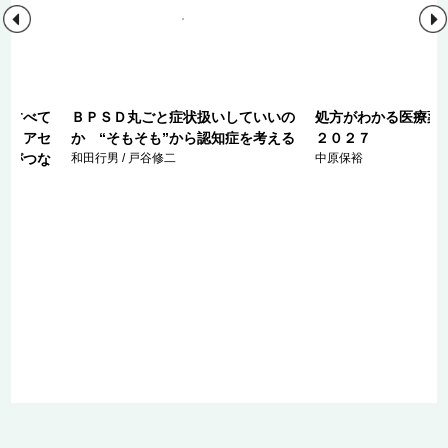
のすべて
ＢＰＳＤ丸ごと症状扱いしていいの
処方がわかる医療薬
期・アセ
か “そもそも”から認知症を考える
２０２７
事がつな
和田行男 / 戸谷修二
中原保裕